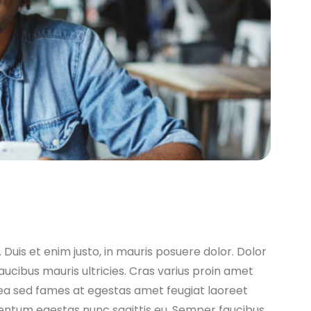
 Duis et enim justo, in mauris posuere dolor. Dolor
faucibus mauris ultricies. Cras varius proin amet
atea sed fames at egestas amet feugiat laoreet
entum egestas nunc sagittis eu. Semper faucibus