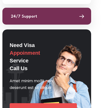
24/7 Support
Need Visa
Appoinment
Service
Call Us
Amet minim mollit non
deserunt est sit aliqua